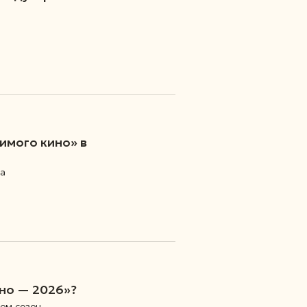
имого кино» в
да
но — 2026»?
вом сезон